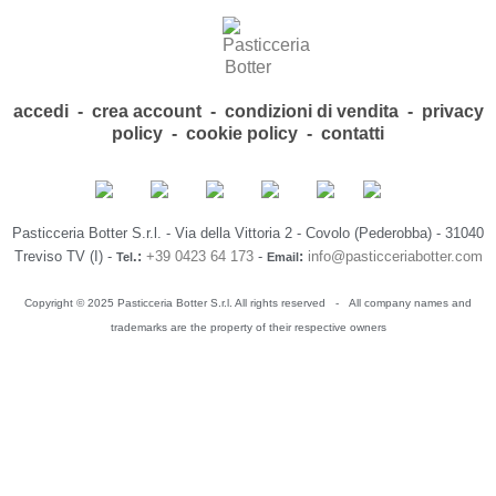
accedi
-
crea account
-
condizioni di vendita
-
privacy
policy
-
cookie policy
-
contatti
Pasticceria Botter S.r.l. - Via della Vittoria 2 - Covolo (Pederobba) - 31040
Treviso TV (I) -
.:
+39 0423 64 173
-
:
info@pasticceriabotter.com
Tel
Email
Copyright © 2025 Pasticceria Botter S.r.l. All rights reserved -
All company names and
trademarks are the property of their respective owners