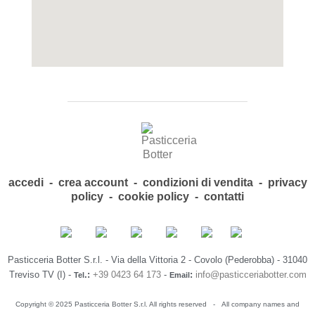
accedi
-
crea account
-
condizioni di vendita
-
privacy
policy
-
cookie policy
-
contatti
Pasticceria Botter S.r.l. - Via della Vittoria 2 - Covolo (Pederobba) - 31040
Treviso TV (I) -
.:
+39 0423 64 173
-
:
info@pasticceriabotter.com
Tel
Email
Copyright © 2025 Pasticceria Botter S.r.l. All rights reserved -
All company names and